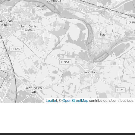
Leaflet
, ©
OpenStreetMap
contributeurs/contributrices