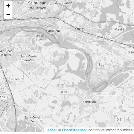
+
−
Leaflet
, ©
OpenStreetMap
contributeurs/contributrices