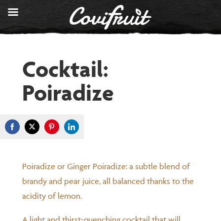
Cocktail:
Poiradize
Share
Share
Share
Share
on
on
on
on
Facebook
Twitter
Pinterest
LinkedIn
Poiradize or Ginger Poiradize: a subtle blend of
brandy and pear juice, all balanced thanks to the
acidity of lemon.
A light and thirst-quenching cocktail that will