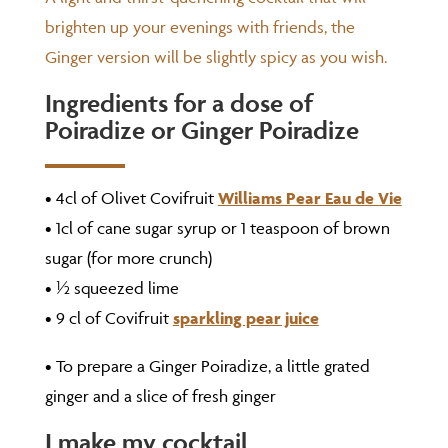
brighten up your evenings with friends, the
Ginger version will be slightly spicy as you wish.
Ingredients for a dose of
Poiradize or Ginger Poiradize
• 4cl of Olivet Covifruit
Williams Pear Eau de Vie
• 1cl of cane sugar syrup or 1 teaspoon of brown
sugar (for more crunch)
• ½ squeezed lime
• 9 cl of Covifruit
sparkling pear juice
• To prepare a Ginger Poiradize, a little grated
ginger and a slice of fresh ginger
I make my cocktail