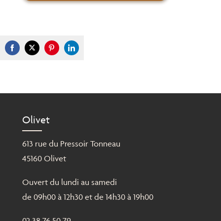
Share
Share
Share
Share
on
on
on
on
Facebook
Twitter
Pinterest
LinkedIn
Olivet
613 rue du Pressoir Tonneau
45160 Olivet
Ouvert du lundi au samedi
de 09h00 à 12h30 et de 14h30 à 19h00
02 38 76 50 79