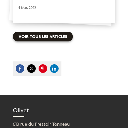
4 Mar. 2022
VOIR TOUS LES ARTICLES
Share
Share
Share
Share
on
on
on
on
Facebook
Twitter
Pinterest
LinkedIn
Olivet
613 rue du Pressoir Tonneau