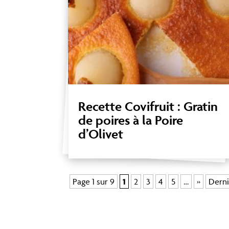
Recette Covifruit : Gratin
de poires à la Poire
d’Olivet
Page 1 sur 9
1
2
3
4
5
…
»
Derni