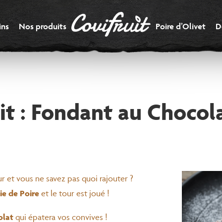
ins
Nos produits
Poire d’Olivet
D
it : Fondant au Chocola
 et vous ne savez pas quoi rajouter ?
ie de Poire
et le tour est joué !
olat
qui épatera vos convives !