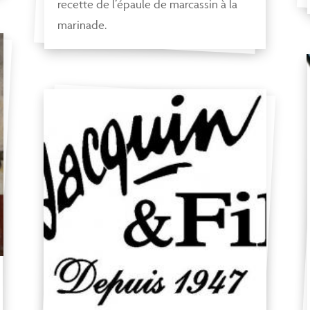
recette de l’épaule de marcassin à la
marinade.